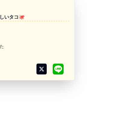
しいタコ🐙
た