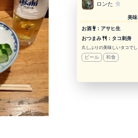
ロンた
美味
お酒
：アサヒ生
おつまみ
：タコ刺身
久しぶりの美味しいタコでし
ビール
和食