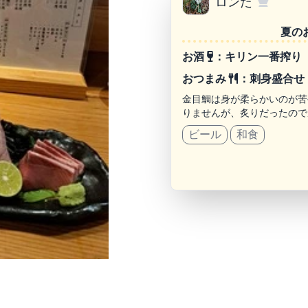
ロンた
夏の
お酒
：キリン一番搾り
おつまみ
：刺身盛合せ
金目鯛は身が柔らかいのが苦
りませんが、炙りだったので
ビール
和食